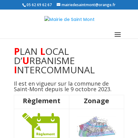
05 62 69 62 67
mairiedesaintmont@orange.fr
P
LAN
L
OCAL
D’
U
RBANISME
I
NTERCOMMUNAL
Il est en vigueur sur la commune de
Saint-Mont depuis le 9 octobre 2023.
Règlement
Zonage